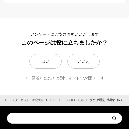
アンケートにご協力お願いいたします
このページは役に立ちましたか？
はい
いいえ
回答いただくと別ウィンドウが開きます
ーム
インターネット・固定電話
サポート
SoftBank 光
ひかり電話／光電話（N）
Conduct
Submit
a
search