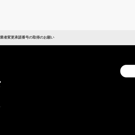
＋」事業者変更承諾番号の取得のお願い
キ
Conduc
ャ
a
ン
search
ペ
ー
ン