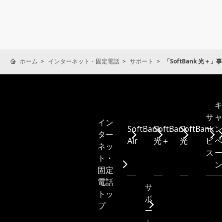
ホーム
インターネット・固定電話
サポート
「SoftBank 光
サ
イン
SoftBank
SoftBank
SoftBank
ー
ター
Air
光＋
光
ビ
ネッ
ス
ト・
固定
電話
サ
トッ
ポ
プ
ー