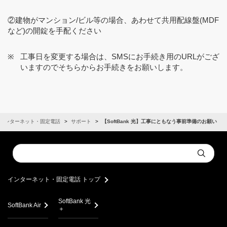
②建物がマンション/ビル等の場合、あわせて共用配線盤(MDF
など)の開錠を手配ください
工事日を変更する場合は、SMSにお手続き用のURLがござ
いますのでそちらからお手続きをお願いします。
インターネット・固定電話
サポート
【SoftBank 光】工事にともなう事前準備のお願い
Conduct
Submit
a
search
インターネット・固定電話 トップ
SoftBank 光
SoftBank Air
＋