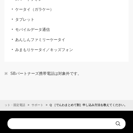
ケータイ（ガラケー）
タブレット
モバイルデータ通信
あんしんファミリーケータイ
みまもりケータイ／キッズフォン
※
SBパートナーズ携帯電話は対象外です。
ーネット・固定電話
サポート
Q ［でんわまとめて割］申し込み方法を教えてください。
Conduct
Submit
a
search