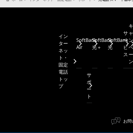
サ
イン
SoftBank
SoftBank
SoftBank
ー
ター
Air
光＋
光
ビ
ネッ
ス
ト・
固定
電話
サ
トッ
ポ
プ
ー
ト
お問