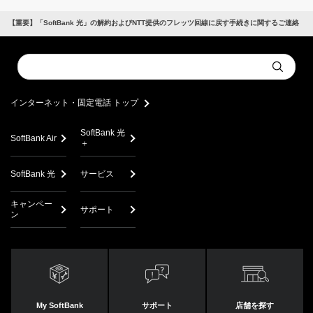
【重要】「SoftBank 光」の解約およびNTT提供のフレッツ回線に戻す手続きに関するご連絡
Conduct
Submit
a
search
インターネット・固定電話 トップ
SoftBank 光
SoftBank Air
＋
SoftBank 光
サービス
キャンペー
サポート
ン
My SoftBank
サポート
店舗を探す