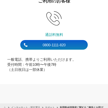
ご利用のお客様
通話料無料
0800-1111-820
一般電話、携帯よりご利用いただけます。
受付時間：午前10時〜午後7時
（土日祝日は一部休業）
ホーム
インターネット・固定電話
サポート
利用料金誤請求に関するご報告とお詫び