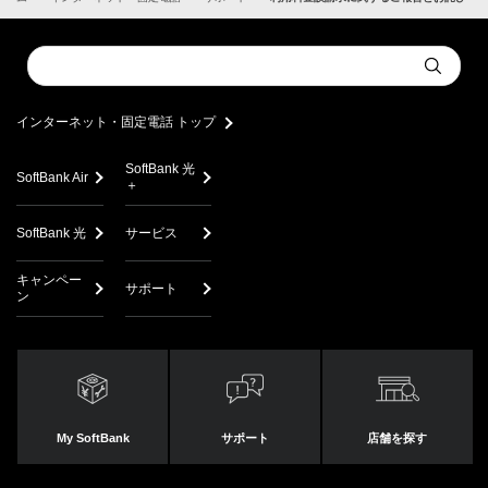
Conduct
Submit
a
search
インターネット・固定電話 トップ
SoftBank 光
SoftBank Air
＋
SoftBank 光
サービス
キャンペー
サポート
ン
My SoftBank
サポート
店舗を探す