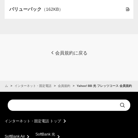
バリューパック
（162KB）
会員規約に戻る
ホーム
インターネット・固定電話
会員規約
Yahoo! BB 光 フレッツコース 会員規約
Conduct
Submit
a
search
インターネット・固定電話 トップ
SoftBank 光
SoftBank Air