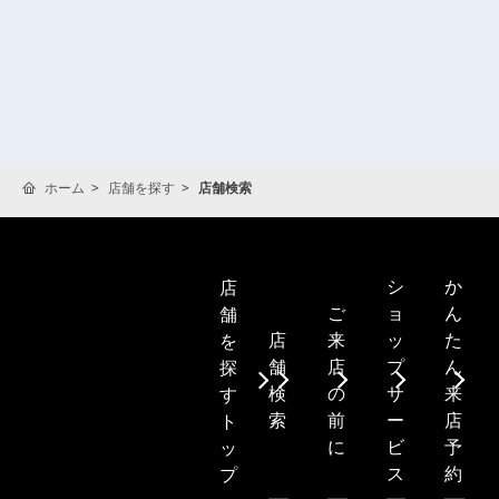
ホーム
店舗を探す
店舗検索
シ
か
店
ご
ョ
ん
舗
店
来
ッ
た
を
舗
店
プ
ん
探
検
の
サ
来
す
索
前
ー
店
ト
に
ビ
予
ッ
ス
約
プ