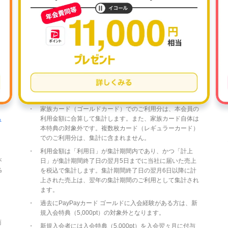
家族カード（ゴールドカード）でのご利用分は、本会員の
ち
利用金額に合算して集計します。また、家族カード自体は
本特典の対象外です。複数枚カード（レギュラーカード）
でのご利用分は、集計に含まれません。
利用金額は「利用日」が集計期間内であり、かつ「計上
が
日」が集計期間終了日の翌月5日までに当社に届いた売上
%
を税込で集計します。集計期間終了日の翌月6日以降に計
上された売上は、翌年の集計期間のご利用として集計され
ます。
過去にPayPayカード ゴールドに入会経験がある方は、新
規入会特典（5,000pt）の対象外となります。
商
新規入会者には入会特典（5,000pt）を入会翌々月に付与