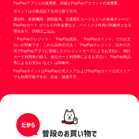
PayPayアプリとの連携要。回線とPayPayアカウントの連携要。
ポイントは小数点以下を切り捨て付与。
通信料、医療機関・調剤薬局、交通系ICカードなどへの各種チャージ、
PayPayカード ゴールドの年会費など、ペイトク２特典の対象外となる
場合あり。詳細は
こちら
。
「PayPayクレジット」「PayPay残高」「PayPayポイント」でのお支
払いが対象です。これら以外の方法（「PayPayクレジット」以外の方
法でPayPayアプリに登録したクレジットカードによるお支払い、他社
カード利用券の購入、他社カード利用券によるお支払い、PayPay商品
券によるお支払いなど）は対象外。
PayPayポイントはPayPay公式ストアおよびPayPayカード公式ストア
でも利用可能ですが、出金・譲渡不可。