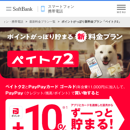
スマートフォン
携帯電話
MENU
フォン・携帯電話
最新料金プラン一覧
ポイントがっぽり新料金プラン「ペイトク2」