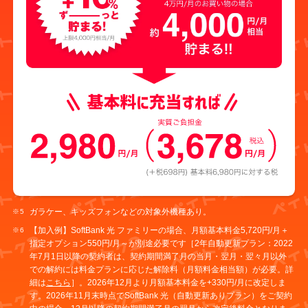
ガラケー、キッズフォンなどの対象外機種あり。
【加入例】SoftBank 光 ファミリーの場合、月額基本料金5,720円/月＋
指定オプション550円/月～が別途必要です［2年自動更新プラン：2022
年7月1日以降の契約者は、契約期間満了月の当月・翌月・翌々月以外
での解約には料金プランに応じた解除料（月額料金相当額）が必要。詳
細は
こちら
］。2026年12月より月額基本料金を+330円/月に改定しま
す。2026年11月末時点でSoftBank 光（自動更新ありプラン）をご契約