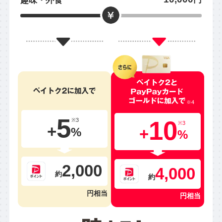
趣味・外食
5
10
※3
※3
+
+
%
%
2,000
4,000
約
約
円相当
円相当