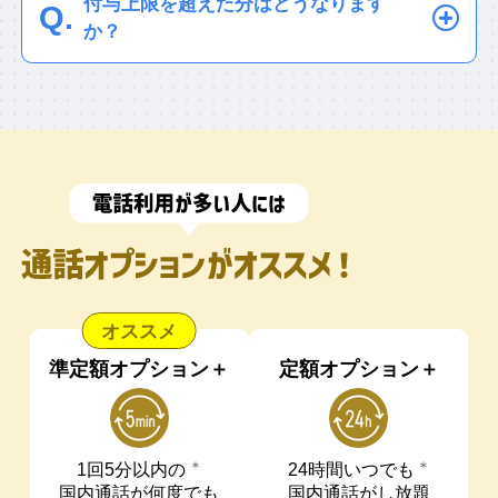
11,000円）をお持ちのお客さまは
付与上限を超えた分はどうなります
ペイトク2が適用される前月末までに
ドなどへの各種チャージ、PayPayカード ゴ
PayPay（クレジット/残高/ポイント）ま
ールドの年会費など、対象外となるお支払い
か？
PayPayアプリにPayPayカード ゴー
があります。詳細は
こちら
。
たは、PayPayカード ゴールドでのお買
ルドを連携済みのお客さま：ペイト
月間の付与上限を超えた場合ペイトク2
い物で、ずっと＋10%（上限4,000円相
一部のPayPay加盟店で、ペイトク2特典の対
ク2適用時より（+10%、上限4,000円
特典はつきません。
象外となる場合があります。
当/月）
となりおトクです。
相当/月）が適用されます。
新たにPayPayカードでの決済も還元対
ペイトク2が適用された月にPayPay
象となったため、よりおトクにPayPay
アプリにPayPayカード ゴールドを
でのお買い物をお楽しみいただけま
連携したお客さま：ペイトク2が適用
す。
された月の翌請求月（翌々月）から
PayPayカード ゴールドをお持ちでないお客
適用されます。ペイトク2特典
さまは+5%（上限3,000円相当/月）。
（+10%、上限4,000円相当/月）が適
PayPayカード ゴールドのPayPayアプリ連携
用されるまではペイトク2特典
が必要です。
（+5%、上限3,000円相当/月）が適
準定額オプション＋
定額オプション＋
PayPayアプリにPayPayカード ゴールドを登
用されます。
録した翌月から。
「PayPayクレジット」以外の方法でPayPay
新規でソフトバンクを
＊
＊
アプリに登録したクレジットカードによる
1回5分以内の
24時間いつでも
契約されたお客さま
PayPayでのお支払い、他社カード利用券の
国内通話が何度でも
国内通話がし放題