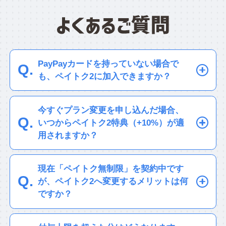
PayPayカードを持っていない場合で
も、ペイトク2に加入できますか？
はい、もちろん
ご加入いただけます！
PayPayカード（またはPayPayカード
今すぐプラン変更を申し込んだ場合、
ゴールド）をお持ちでなくても、「ペ
いつからペイトク2特典（+10%）が適
イトク2」に加入してPayPay（残高/ク
用されますか？
レジット/ポイント）でお支払いいただ
すでにソフトバンクを
くだけで、＋5%（上限3,000 円相当/
ご利用中のお客さま
現在「ペイトク無制限」を契約中です
月）のポイントが貯まります。
ペイトク2の適用は
翌請求月（翌月）
が、ペイトク2へ変更するメリットは何
ペイトク2特典の適用にはPayPayアプリとの
から適用されます。
ペイトク2特典は
ですか？
アカウント連携が必要です。
以下のとおり適用されます。
PayPayカード ゴールド（年会費
通信料、医療機関・調剤薬局、交通系ICカー