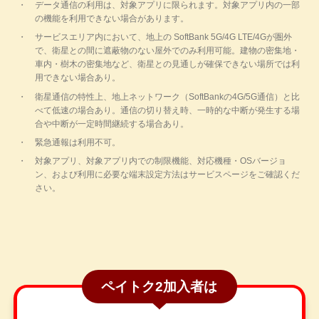
データ通信の利用は、対象アプリに限られます。対象アプリ内の一部
の機能を利用できない場合があります。
サービスエリア内において、地上の SoftBank 5G/4G LTE/4Gが圏外
で、衛星との間に遮蔽物のない屋外でのみ利用可能。建物の密集地・
車内・樹木の密集地など、衛星との見通しが確保できない場所では利
用できない場合あり。
衛星通信の特性上、地上ネットワーク（SoftBankの4G/5G通信）と比
べて低速の場合あり。通信の切り替え時、一時的な中断が発生する場
合や中断が一定時間継続する場合あり。
緊急通報は利用不可。
対象アプリ、対象アプリ内での制限機能、対応機種・OSバージョ
ン、および利用に必要な端末設定方法はサービスページをご確認くだ
さい。
ペイトク2加入者は