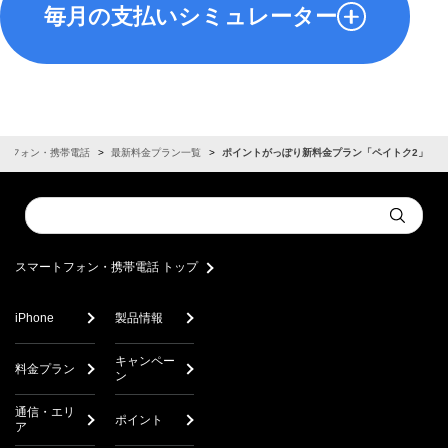
毎月の支払いシミュレーター
Google
Samsung
iPhone
スマートフォン
Pixel
Galaxy
トフォン・携帯電話
最新料金プラン一覧
ポイントがっぽり新料金プラン「ペイトク2」
5G
5G
5G
Conduct
Submit
a
search
スマートフォン・携帯電話 トップ
iPhone
製品情報
iPhone 17e
iPhone 17 Pro
iPhone 17 P
（
256GB
）
（
256GB
）
（
256G
キャンペー
料金プラン
2026年3月11日発売
2025年9月19日発売
2025年9月1
ン
通信・エリ
ポイント
ア