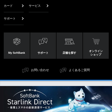
カード
サービス
手続き方法を選択してください
サポート
Y!mobile
他社からのりかえ
LINEMOからのりかえ
新規契約
機種変更
オンライン
My SoftBank
サポート
店舗を探す
ショップ
LINEモバイルは「他社からのりかえ」に該当します。
お問い合わせ
よくあるご質問
おうち割 光セット
SoftBank光・
SoftBank光・
Airを利用している
Airを利用していない
情報セキュリティ
プライバシーセンター
サイトポリシー
古物営業法に基づく表示
サイトマップ