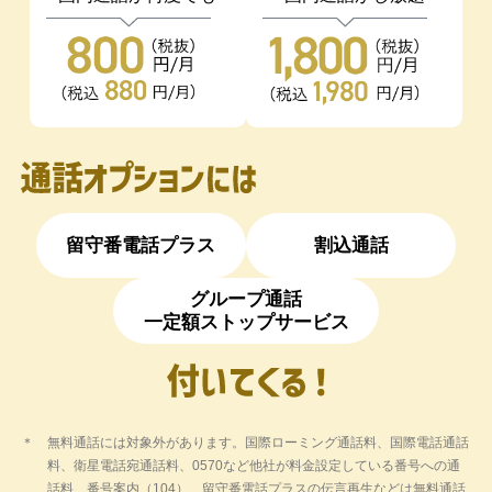
ペイトク2は
当日から適用されます。
購入・他社カード利用券でのお支払いおよび
ペイトク2特典は以下のとおり適用さ
「PayPay商品券」でのお支払いなどは、対
象外です。
れます。
ペイトク2が適用される前月末までに
PayPayアプリにPayPayカード ゴー
ルドを連携済みのお客さま：ペイト
ク2適用時より（+10%、上限4,000円
相当/月）が適用されます。
留守番電話プラス
割込通話
ペイトク2の適用された月にPayPay
グループ通話
アプリにPayPayカード ゴールドを
一定額ストップサービス
連携したお客さま：ペイトク2が適用
された月の翌請求月（翌々月）から
適用されます。ペイトク2特典
（+10%、上限4,000円相当/月）が適
用されるまではペイトク2特典
無料通話には対象外があります。国際ローミング通話料、国際電話通話
料、衛星電話宛通話料、0570など他社が料金設定している番号への通
（+5%、上限3,000円相当/月）が適
話料、番号案内（104）、留守番電話プラスの伝言再生などは無料通話