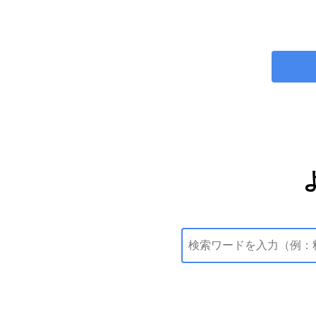
ます。
示されません。
ご請求があるまでの1
工事費無料と案内があ
割引が開始することが
ご加入中のキャンペー
お申し込み後のキャン
通話料に差がある場
通話の覚えがない場合
通話明細の確認方法は
ソフトバンクより届い
証ID（S-ID）で
My 
※
ご利用中のサービス