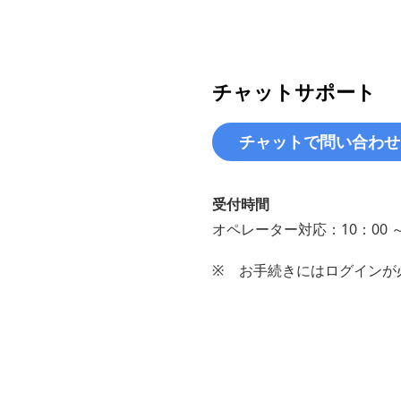
※
My SoftBa
初月のみオプションを
「料金確認」をタ
「SoftBank 光
チャットサポート
「SoftBank 光 
オプションサービスの
「ご利用中のサー
2024年3月31日
の生年月日」「ご
プ
2024年3月31日
受付時間
※
ご入力が必要な「
他社サービスへご加入
オペレーター対応：10：00 ～
中連絡先」に設定
ご契約時のお申込内容
お問い合わせについて
※
メールアドレスを
※
お手続きにはログインが
合は、書面でのご
工事費の請求がある
「内訳を確認する
を確認する」をタ
「SoftBank 光」
※
「内訳を確認する