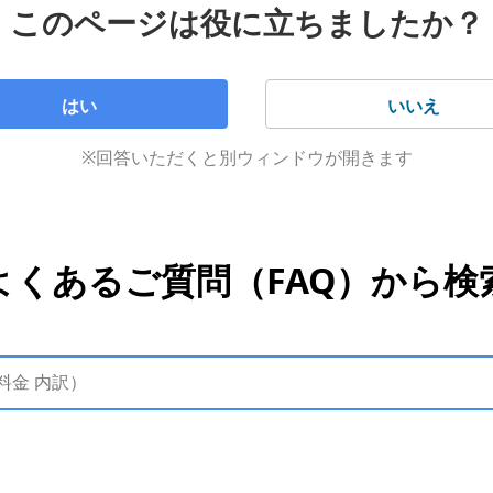
このページは役に立ちましたか？
ヵ月から3ヵ月前に工事をしていないかご確認ください。
ったにもかかわらずご請求がある場合、開通工事から約半年後
考えられます。
はい
いいえ
ンの確認／適用状況の確認方法はこちら
をご確認ください。
ペーン手続き状況の確認方法はこちら
をご確認ください。
※回答いただくと別ウィンドウが開きます
合
よくあるご質問（FAQ）から検
は、通話明細をご確認ください。
こちら
をご確認ください。
た、SMSまたはE-mailに記載されている認
SoftBank
へログイン
によりSMSまたはE-mailの件名は異なります。