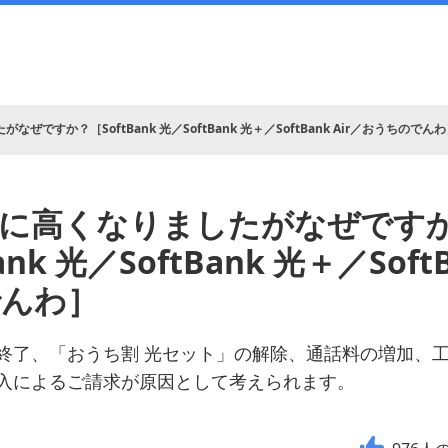
ぜですか？［SoftBank 光／SoftBank 光＋／SoftBank Air／おうちのでん
に高くなりましたがなぜです
ank 光／SoftBank 光＋／Soft
でんわ］
終了、「おうち割 光セット」の解除、通話料の増加、
入によるご請求が原因として考えられます。