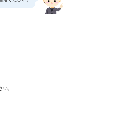
。
い。
さい。
ら3ヵ月遅れでのご請求になり