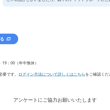
nkのホーム画面下「お申し込みのキャンペーン」からご確認できます
無料で提供していることが考えられます。
ップ
」と同時お申し込みでオプションサービスが初月無料になります。
加入特典」について詳しくはこちら
をご確認ください。
ご加入状況の確認方法はこちら
をご確認ください。
ビス」「ご契約者の氏名（カナ）」「ご契約者
（日）をもって、「SoftBank Air 加入特典」を終了しました。
登録の連絡先」を入力し、「送信する」をタッ
（日）をもって、「SoftBank 光 加入特典」を終了しました。
ご登録の連絡先」は、ご契約のお申し込み時に「日
していることが考えられます。
 19：00（年中無休）
した電話番号またはメールアドレスです。
をご確認の上、ご加入サービス提供会社へお問い合わせくださ
詳しくはこちら
をご確認ください。
設定しておらず、固定電話の番号を設定している場
必要です。
ログイン方法について詳しくはこちら
をご確認くだ
確認が必要です。
場合
」または「過去のご請求情報」の項目の「内訳
ップ
アンケートにご協力お願いいたします
、「SoftBank 光＋」、電話、テレビの開通工事費は、1ヵ月か
」は、料金が確定していない期間は計算中のため表