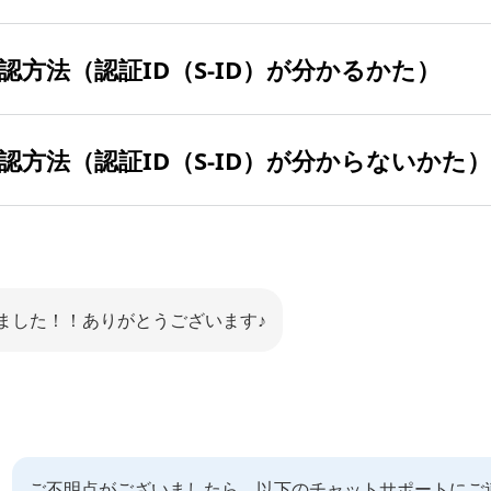
の確認方法（認証ID（S-ID）が分かるかた）
る場合
での確認方法（認証ID（S-ID）が分からないかた）
ログイン
終了していることが考えられます。
らアクセスしログインすると「2」の項目がすぐに
ンの確認／適用状況の確認方法はこちら
をご確認ください。
し金額が違う場合はこちら
をご確認ください。
グイン画面
より「認証ID（S-ID）をお忘れの
D）／パスワードのほか、携帯電話の回線情報でもログイ
 SoftBankへのログイン方法について詳しくはこちら
料に差がある場合
。
D）／パスワードのほか、携帯電話の回線情報でもログイ
ました！！ありがとうございます♪
 SoftBankへのログイン方法について詳しくはこちら
。
」の解除が考えられます。
）／パスワードでログインすると「4」の項目がすぐに
」が解除された場合、オプション料金がセット料金ではなく通
」の適用条件について詳しくはこちら
をご確認ください。
ご不明点がございましたら、以下のチャットサポートにご
」などご加入中のキャンペーン適用状況の確認方法はこちら
を