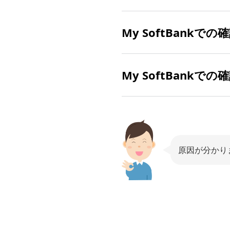
My SoftBankで
基本使用料に差があ
My SoftBank
My SoftBank
へ
キャンペーンの適用が
※
こちらのリンクか
ご加入中のキャンペー
表示されます。
ご請求金額と引き落と
My SoftBankロ
※
認証ID（S-I
方」をタップ
ンできます。
My
オプションサービス
をご確認ください
※
認証ID（S-I
原因が分かり
ンできます。
My
をご確認ください
「おうち割 光セット
※
認証ID（S-ID
「おうち割 光セット
表示されます。
す。
「おうち割 光セット
「おうち割 光セット