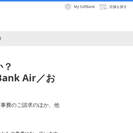
My SoftBank
店舗を探す
わ］
か？
Bank Air／お
工事費のご請求のほか、他