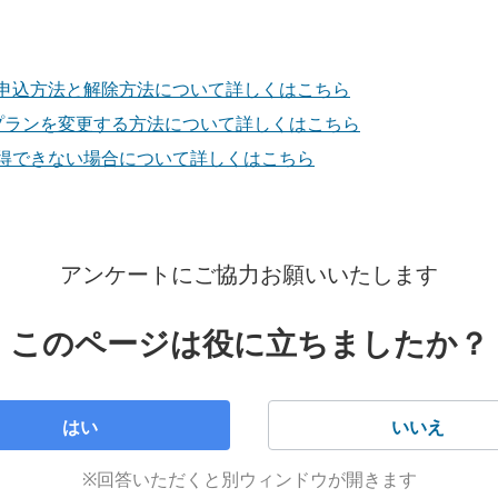
、過去に払い出した事業者変更承諾番号は無効となります。
有効期限は15日間ですので、他社への事業者変更申込日の予
レーターよりお電話します。
申込方法と解除方法について詳しくはこちら
の場合はかかります。ただし、契約成立日が2022年7月1日（
の契約プランを変更する方法について詳しくはこちら
話サポート予約
せん。
得できない場合について詳しくはこちら
ができなかった場合
返送費
710
（通話料無料）
アンケートにご協力お願いいたします
返送費がかかります。
話番号をお確かめの上、おかけ間違いのないようにお願いしま
算した期間に応じたフレッツ光の初期工事費割引の解約
このページは役に立ちましたか？
：00（年中無休）
ツ光を2015年4月30日（木）までにお申し込みをしたかたの
nk 光の工事費残金／NTT東西のフレッツ工事費残金）の
はい
いいえ
法が分割支払いの場合は、一括でのお支払いとなります。
※回答いただくと別ウィンドウが開きます