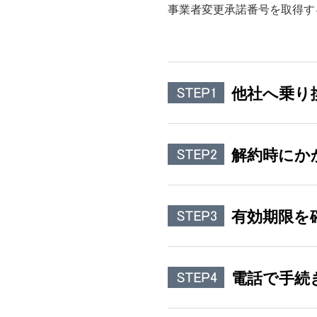
事業者変更承諾番号を取得する
他社へ乗り
オプションでご利用中
解約時にか
ご使用中の電話番号が
番号ポータビリティを
解除料
有効期限を
NTTの加入権をお持
NTTへお問い合わせ
契約期間満了月の当月
NTT東日本へのお問
がかかります。
NTT西日本へのお問
「自動更新なしプラン
電話で手続
事業者変更承諾番号払い出
解除料がかかるサービ
※
有効期限を過ぎると無
ります。