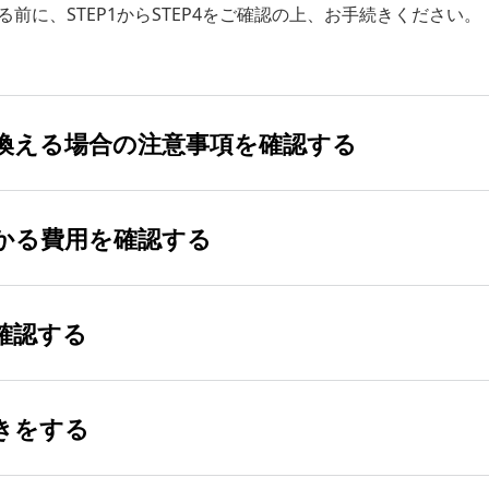
前に、STEP1からSTEP4をご確認の上、お手続きください。
換える場合の注意事項を確認する
の固定電話サービス
かる費用を確認する
ご利用できなくなります。
ご希望の場合は、事前に他社の光コラボレーション事業者へお
確認する
ちの電話番号をご使用中でアナログ戻しをご希望の場合は、事
ください。
／翌月／翌々月以外で解約した場合（2021年6月以前は契約
い合わせについてはこちら
い合わせについてはこちら
」にご加入の場合は、解除料がかかりません。
きをする
し日を含めて15日間が有効期限です。
スやオプションをご利用中のかたは、別途解除料（上限は11,0
効になりますので、再度払い出しが必要となります。