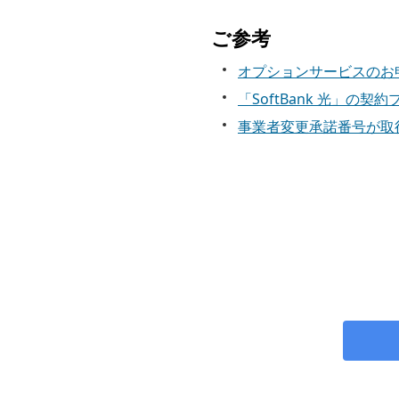
※
複数回払い出した場合
電話サポート予約
詳しくはこちら
ご参考
※
事業者変更承諾番号の
ご希望の日時に担当オペ
絡ください。
事業者変更手数料
オプションサービスのお
事業者変更に伴う解約
「SoftBank 光」
事業者変更専用電
変更手数料はかかりま
事業者変更承諾番号が取
詳しくはこちら
上記の方法でお手続き
会員に送付済み機器の
0800
電話番号：
-111-6
会員に送付済み機器の
お問い合わせの際は、電
フレッツ光開通から通
受付時間：10：00 ～ 19
西日本エリアでフレッ
工事費残金（SoftBa
工事費残金のお支払方