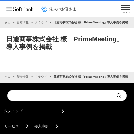
法人のお客さま
MENU
お客さま
新着情報
クラウド
日通商事株式会社 様「PrimeMeeting」導入事例を掲載
日通商事株式会社 様「PrimeMeeting」
導入事例を掲載
お客さま
新着情報
クラウド
日通商事株式会社 様「PrimeMeeting」導入事例を掲載
Conduct
Submit
a
search
法人トップ
サービス
導入事例