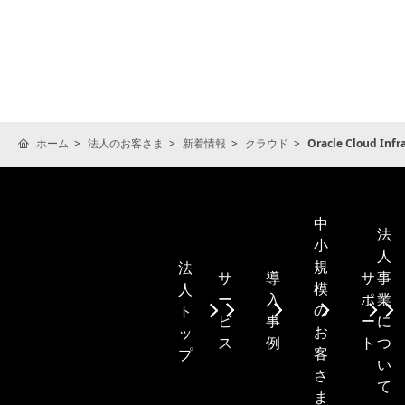
ホーム
法人のお客さま
新着情報
クラウド
Oracle Cloud I
中
法
小
人
規
法
サ
導
サ
事
模
人
ー
入
ポ
業
の
ト
ビ
事
ー
に
お
ッ
ス
例
ト
つ
客
プ
い
さ
て
ま