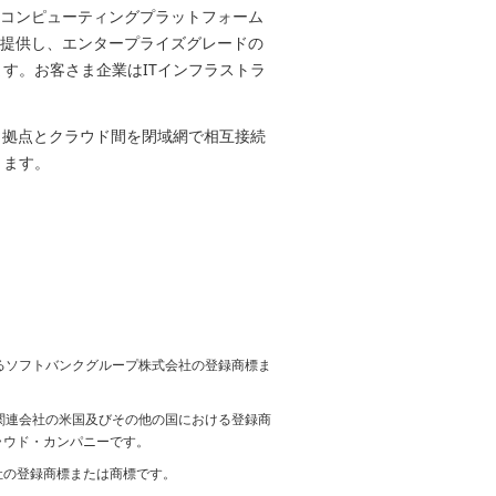
供するクラウドコンピューティングプラットフォーム
を提供し、エンタープライズグレードの
す。お客さま企業はITインフラストラ
。
ま拠点とクラウド間を閉域網で相互接続
きます。
けるソフトバンクグループ株式会社の登録商標ま
その子会社及び関連会社の米国及びその他の国における登録商
クラウド・カンパニーです。
社の登録商標または商標です。