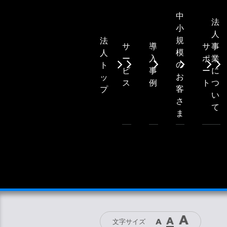
中
法
小
人
規
法
サ
導
サ
事
模
人
ー
入
ポ
業
の
ト
ビ
事
ー
に
お
ッ
ス
例
ト
つ
客
プ
い
さ
て
ま
文字サイズ