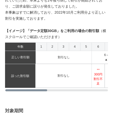
れていたため、本来よりも1年後ろ倒しで割引が開始されてお
り、ご請求金額に誤りが発生しておりました。
本事象はすでに解消しており、2022年10月ご利用分より正しい
割引を実施しております。
【イメージ】「データ定額30GB」をご利用の場合の割引額
（横
スクロールでご確認いただけます）
年数
1
2
3
4
5
6
7
6～8
正しい割引額
割引なし
▲30
⇔
6
300円
割引なし
誤った割引額
割引不
足
対象期間