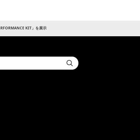
ERFORMANCE KIT」を展示
t
Submit