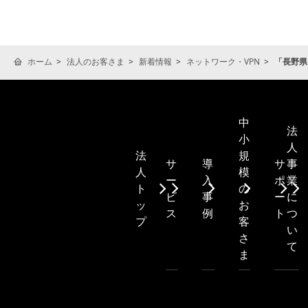
ホーム
法人のお客さま
新着情報
ネットワーク・VPN
「長野県自
中
法
小
人
規
法
サ
導
サ
事
模
人
ー
入
ポ
業
の
ト
ビ
事
ー
に
お
ッ
ス
例
ト
つ
客
プ
い
さ
て
ま