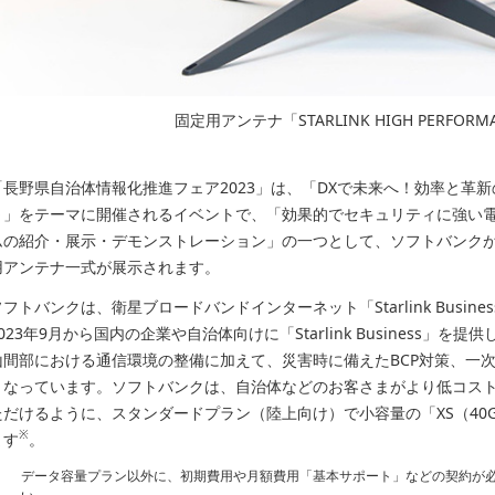
固定用アンテナ「STARLINK HIGH PERFORMA
「長野県自治体情報化推進フェア2023」は、「DXで未来へ！効率と革新
～」をテーマに開催されるイベントで、「効果的でセキュリティに強い
ムの紹介・展示・デモンストレーション」の一つとして、ソフトバンクが提供する「
用アンテナ一式が展示されます。
ソフトバンクは、衛星ブロードバンドインターネット「Starlink Busi
2023年9月から国内の企業や自治体向けに「Starlink Business
山間部における通信環境の整備に加えて、災害時に備えたBCP対策、一
くなっています。ソフトバンクは、自治体などのお客さまがより低コストで「Sta
ただけるように、スタンダードプラン（陸上向け）で小容量の「XS（40GB
※
ます
。
データ容量プラン以外に、初期費用や月額費用「基本サポート」などの契約が