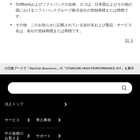
SoftBankおよびソフトバンクの名称、ロゴは、日本国およびその他の
国におけるソフトバンクグループ株式会社の登録商標または商標で
す。
その他、このお知らせに記載されている会社名および製品・サービス
名は、各社の登録商標または商標です。
以上
24」の日産ブースで「Starlink Business」の「STARLINK HIGH PERFORMANCE KIT」を展示
Conduct
Submit
a
search
法人トップ
サービス
導入事例
中小規模の
サポート
お客さま