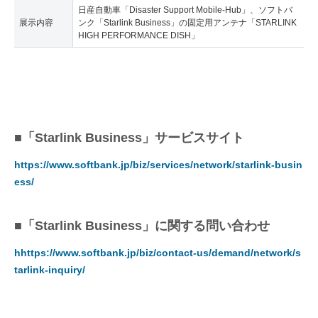
日産自動車「Disaster Support Mobile-Hub」、ソフトバ
展示内容
ンク「Starlink Business」の固定用アンテナ「STARLINK
HIGH PERFORMANCE DISH」
■「Starlink Business」サービスサイト
https://www.softbank.jp/biz/services/network/starlink-busin
ess/
■「Starlink Business」に関する問い合わせ
hhttps://www.softbank.jp/biz/contact-us/demand/network/s
tarlink-inquiry/