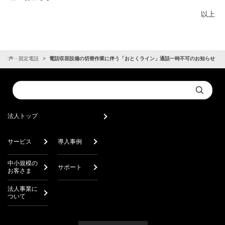
以上
音声・固定電話
電話収容設備の切替作業に伴う「おとくライン」通話一時不可のお知らせ
Conduct
Submit
a
search
法人トップ
サービス
導入事例
中小規模の
サポート
お客さま
法人事業に
ついて