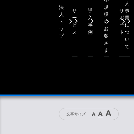
人
規
法
サ
導
サ
事
模
人
ー
入
ポ
業
の
ト
ビ
事
ー
に
お
ッ
ス
例
ト
つ
客
プ
い
さ
て
ま
文字サイズ