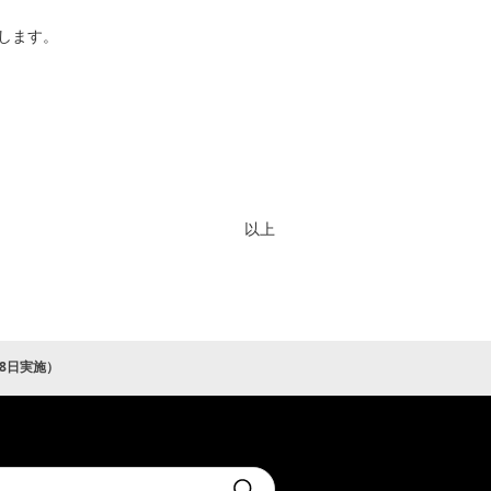
します。
以上
8日実施）
t