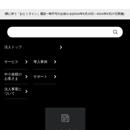
作業に伴う「おとくライン」通話⼀時不可のお知らせ(2024年9月19日～2024年9月27日実施)
Conduct
Submit
a
search
法人トップ
サービス
導入事例
中小規模の
サポート
お客さま
法人事業に
ついて