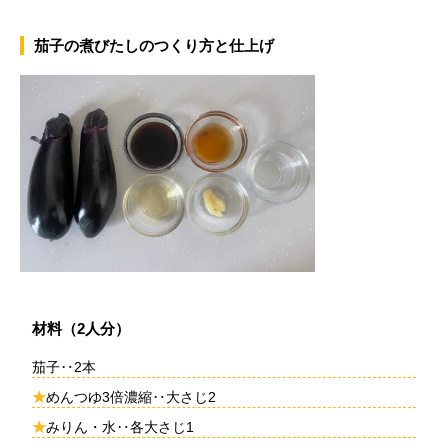
茄子の煮びたしのつくり方と仕上げ
材料（2人分）
茄子‥2本
★
めんつゆ3倍濃縮‥大さじ2
★
みりん・水‥各大さじ1