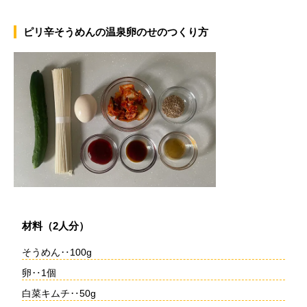
ピリ辛そうめんの温泉卵のせのつくり方
材料（2人分）
そうめん‥100g
卵‥1個
白菜キムチ‥50g