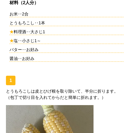
材料（2人分）
お米‥2合
とうもろこし‥1本
★
料理酒‥大さじ1
★
塩‥小さじ1～
バター‥お好み
醤油‥お好み
1
とうもろこしは皮とひげ根を取り除いて、半分に折ります。
（包丁で切り目を入れてからだと簡単に折れます。）