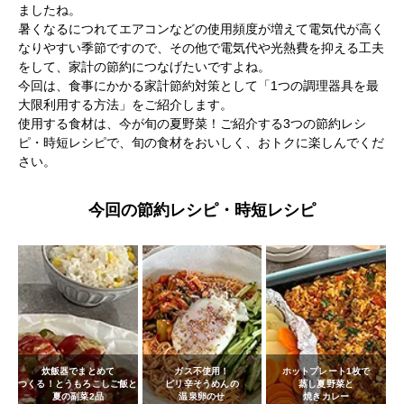
ましたね。
暑くなるにつれてエアコンなどの使用頻度が増えて電気代が高く
なりやすい季節ですので、その他で電気代や光熱費を抑える工夫
をして、家計の節約につなげたいですよね。
今回は、食事にかかる家計節約対策として「1つの調理器具を最
大限利用する方法」をご紹介します。
使用する食材は、今が旬の夏野菜！ご紹介する3つの節約レシ
ピ・時短レシピで、旬の食材をおいしく、おトクに楽しんでくだ
さい。
今回の節約レシピ・時短レシピ
炊飯器でまとめて
ガス不使用！
ホットプレート1枚で
つくる！
とうもろこしご飯と
ピリ辛そうめんの
蒸し夏野菜と
夏の副菜2品
温泉卵のせ
焼きカレー