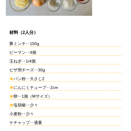
材料（2人分）
豚ミンチ‥150g
ピーマン‥4個
玉ねぎ‥1/4個
ピザ用チーズ‥30g
★
パン粉‥大さじ2
★
にんにくチューブ‥2cm
★
卵‥1個（Mサイズ）
★
塩胡椒‥少々
小麦粉‥少々
ケチャップ‥適量