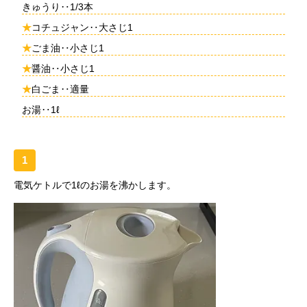
きゅうり‥1/3本
★
コチュジャン‥大さじ1
★
ごま油‥小さじ1
★
醤油‥小さじ1
★
白ごま‥適量
お湯‥1ℓ
1
電気ケトルで1ℓのお湯を沸かします。