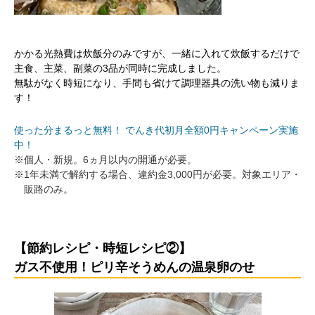
かかる光熱費は炊飯分のみですが、一緒に入れて炊飯するだけで
主食、主菜、副菜の3品が同時に完成しました。
無駄がなく時短になり、手間も省けて調理器具の洗い物も減りま
す！
使った分まるっと無料！ でんき代初月全額0円キャンペーン実施
中！
※
個人・新規。6ヵ月以内の開通が必要。
※
1年未満で解約する場合、違約金3,000円が必要。対象エリア・
販路のみ。
【節約レシピ・時短レシピ②】
ガス不使用！ピリ辛そうめんの温泉卵のせ