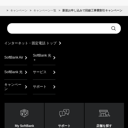
電話
キャンペーン
キャンペーン一覧
新規お申し込みで回線工事費割引キャンペーン
Conduct
Submit
a
search
インターネット・固定電話 トップ
SoftBank 光
SoftBank Air
＋
SoftBank 光
サービス
キャンペー
サポート
ン
My SoftBank
サポート
店舗を探す