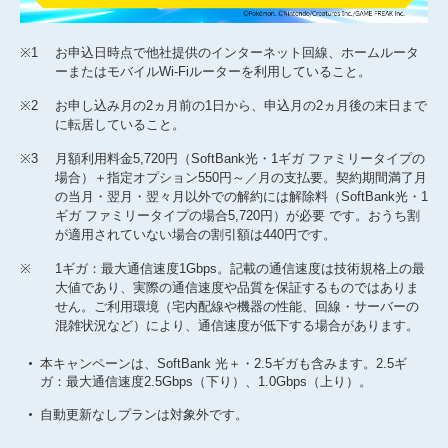
※1
お申込日時点で他社提供のインターネット回線、ホームルータ
ーまたはモバイルWi-Fiルーターを利用していること。
※2
お申し込み月の2ヵ月前の1日から、申込月の2ヵ月後の末日まで
に転居していること。
※3
月額利用料金5,720円（SoftBank光・1ギガ ファミリータイプの
場合）＋指定オプション550円～／月の支払要。契約期間満了月
の当月・翌月・翌々月以外での解約には解除料（SoftBank光・1
ギガ ファミリータイプの場合5,720円）が必要 です。おうち割
が適用されていない場合の割引額は440円です。
※
1ギガ：最大通信速度1Gbps。記載の通信速度は技術規格上の最
大値であり、実際の通信速度や品質を保証するものではありま
せん。ご利用環境（宅内配線や機器の性能、回線・サーバーの
混雑状況など）により、通信速度が低下する場合があります。
本キャンペーンは、SoftBank 光＋・2.5ギガも含みます。2.5ギ
ガ：最大通信速度2.5Gbps（下り）、1.0Gbps（上り）。
自動更新なしプランは対象外です。