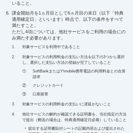
いること。
課金開始月を1ヵ月目として6ヵ月目の末日（以下「特典
適用確定日」といいます）時点で、以下の条件をすべて
満たすこと。
ただし4項については、他社サービスをご利用の場合にの
み満たす必要があります。
1.
対象サービスを利用中であること
2.
対象サービスの利用料金の支払い方法を以下の3つから選択
し、選択した支払い方法の登録が完了していること
①
SoftBankまたはY!mobile携帯電話の利用料金との合算
請求
②
クレジットカード
③
口座振替
3.
対象サービスの利用料金の支払いに遅延がないこと
4.
他社サービスの解約が確認できる証明書を、当社指定の方法
で提出（郵送の場合は、特典適用確定日必着）していること
提出する証明書貼付シートの記載内容および提出された