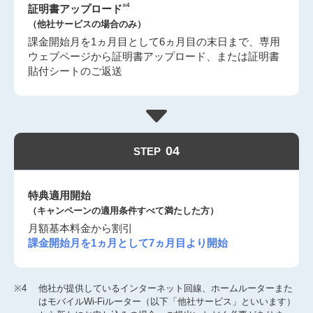
※4
証明書アップロード
（他社サービスの場合のみ）
課金開始月を1ヵ月目として6ヵ月目の末日まで、専用
ウェブページから証明書アップロード、または証明書
貼付シートのご返送
04
STEP
特典適用開始
（キャンペーンの適用条件すべて満たした方）
月額基本料金から割引
課金開始月を1ヵ月として7ヵ月目より開始
※4
他社が提供しているインターネット回線、ホームルーターまた
はモバイルWi-Fiルーター（以下「他社サービス」といいます）