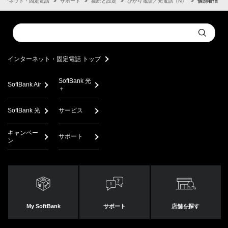
ターネット・固定電話
サポート
接続と設定
ひかり電話／光電話（N）
個別着信
Conduct
Submit
a
search
インターネット・固定電話 トップ
SoftBank 光
SoftBank Air
＋
SoftBank 光
サービス
キャンペー
サポート
ン
My SoftBank
サポート
店舗を探す