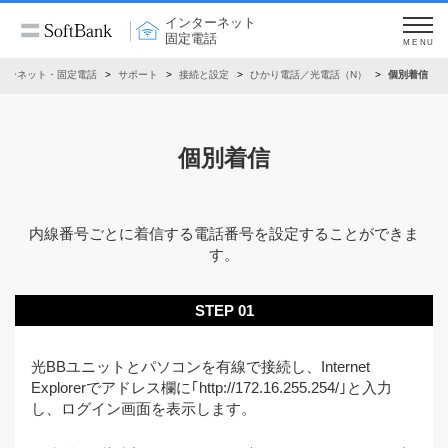
インターネット
固定電話
MENU
ターネット・固定電話
サポート
接続と設定
ひかり電話／光電話（N）
個別着信
個別着信
内線番号ごとに着信する電話番号を設定することができま
す。
STEP 01
光BBユニットとパソコンを有線で接続し、Internet
Explorerでアドレス欄に｢http://172.16.255.254/｣と入力
し、ログイン画面を表示します。