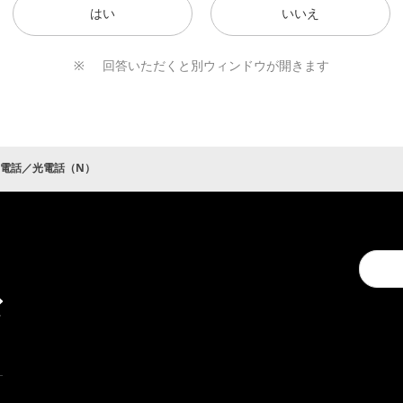
はい
いいえ
回答いただくと別ウィンドウが開きます
電話／光電話（N）
キ
Conduc
ャ
a
ン
search
ペ
ー
ン