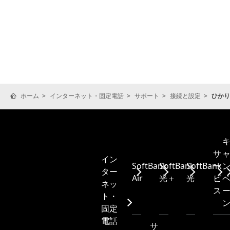
ホーム
インターネット・固定電話
サポート
接続と設定
ひかり
サ
イン
SoftBank
SoftBank
SoftBank
ー
ター
Air
光＋
光
ビ
ネッ
ス
ト・
固定
電話
サ