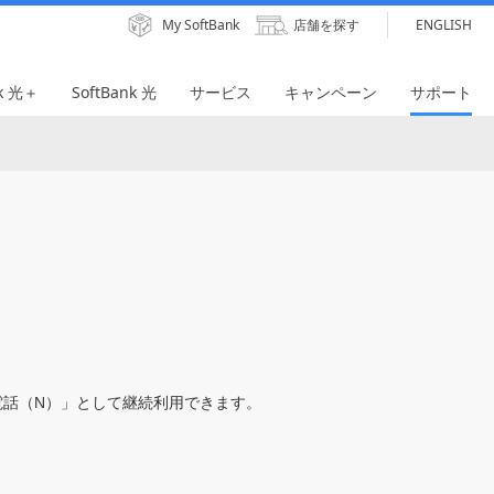
My SoftBank
店舗を探す
ENGLISH
nk 光＋
SoftBank 光
サービス
キャンペーン
サポート
）
光電話（N）」として継続利⽤できます。