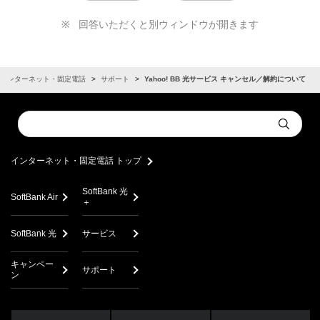
回答いただくと別ウィンドウが開きます
インターネット・固定電話
サポート
Yahoo! BB 光サービス キャンセル／解約について
Conduct
Submit
a
search
インターネット・固定電話 トップ
SoftBank 光
SoftBank Air
＋
SoftBank 光
サービス
キャンペー
サポート
ン