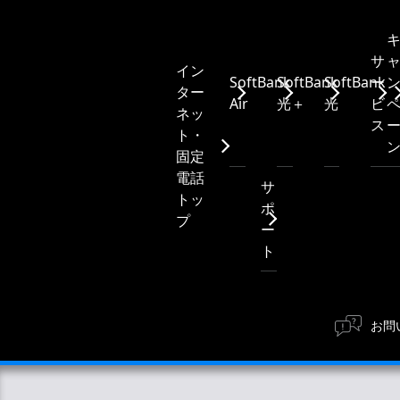
サ
イン
SoftBank
SoftBank
SoftBank
ー
ター
Air
光＋
光
ビ
ネッ
ス
ト・
固定
電話
サ
トッ
ポ
プ
ー
ト
お問