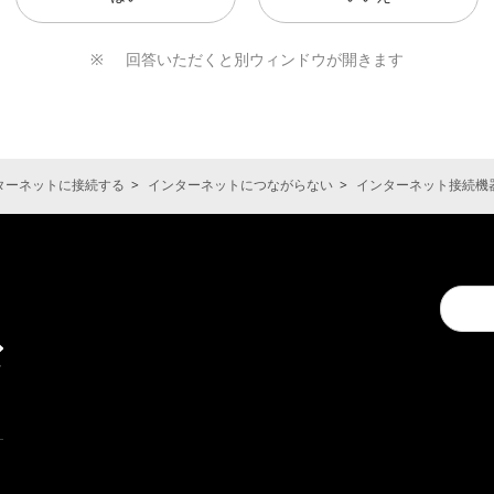
回答いただくと別ウィンドウが開きます
ターネットに接続する
インターネットにつながらない
インターネット接続機
キ
Conduc
ャ
a
ン
search
ペ
ー
ン