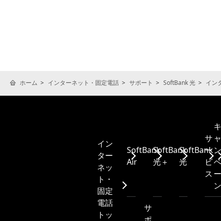
ホーム
インターネット・固定電話
サポート
SoftBank 光
イン
サ
イン
SoftBank
SoftBank
SoftBank
ー
ター
Air
光＋
光
ビ
ネッ
ス
ト・
固定
電話
サ
トッ
ポ