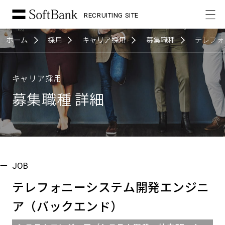
RECRUITING SITE
ホーム
採用
キャリア採用
募集職種
テレフォ
キャリア採用
募集職種 詳細
JOB
テレフォニーシステム開発エンジニ
ア（バックエンド）