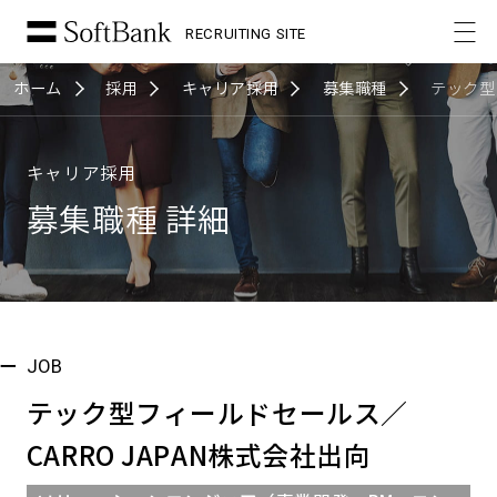
RECRUITING SITE
ホーム
採用
キャリア採用
募集職種
テック型
キャリア採用
募集職種 詳細
JOB
テック型フィールドセールス／
CARRO JAPAN株式会社出向