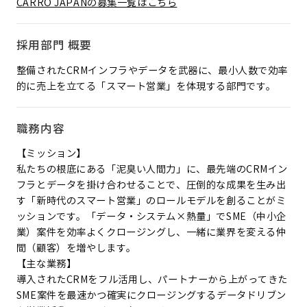
CARRO JAPANの募集一覧はこちら
採用部門 概要
整備されたCRMインフラやデータを武器に、最小人数で効率
的に売上を立てる「スマート営業」を体現する部門です。
職務内容
【ミッション】
私たちの根底にある「泥臭い人間力」に、最先端のCRMイン
フラとデータを掛け合わせることで、圧倒的な成果を生み出
す「新時代のスマート営業」のロールモデルを創ることがミ
ッションです。「データ・システム×熱量」でSME（中小企
業）案件を効率よくクロージングし、一緒に業界を変える仲
間（顧客）を増やします。
【主な業務】
導入されたCRMをフル活用し、パートナーから上がってきた
SME案件を最速かつ確実にクロージングするデータドリブン