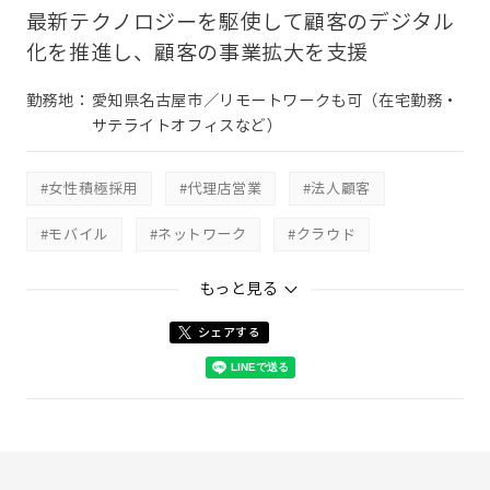
最新テクノロジーを駆使して顧客のデジタル
化を推進し、顧客の事業拡大を支援
勤務地：
愛知県名古屋市／リモートワークも可（在宅勤務・
サテライトオフィスなど）
#女性積極採用
#代理店営業
#法人顧客
#モバイル
#ネットワーク
#クラウド
#法人ﾊﾟｰﾄﾅｰ営業本部
もっと見る
シェアする