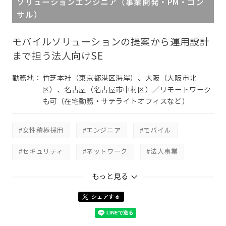
ソリューションエンジニア（事業開発・PM・コン
サル）
モバイルソリューションの提案から運用設計
まで担う法人向けSE
勤務地：
竹芝本社（東京都港区海岸）、大阪（大阪市北
区）、名古屋（名古屋市中村区）／リモートワーク
も可（在宅勤務・サテライトオフィスなど）
#女性積極採用
#エンジニア
#モバイル
#セキュリティ
#ネットワーク
#法人事業
#法人顧客
#ｿﾘｭｰｼｮﾝｴﾝｼﾞﾆｱﾘﾝｸﾞ本部
もっと見る
シェアする