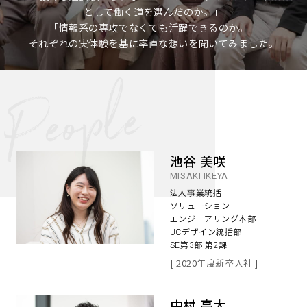
として働く道を選んだのか。」
「情報系の専攻でなくても活躍できるのか。」
それぞれの実体験を基に率直な想いを聞いてみました。
池谷 美咲
MISAKI IKEYA
法人事業統括
ソリューション
エンジニアリング本部
UCデザイン統括部
SE第3部 第2課
[ 2020年度新卒入社 ]
中村 亮太