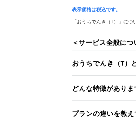
表示価格は税込です。
「おうちでんき（T）」につ
＜サービス全般につ
おうちでんき（T）
どんな特徴がありま
2024年11月5日（火）
東京電力エリアの「ソフ
サービス開始日
プランの違いを教え
電気の料金 ※、品質、設
ります。
プ
スマートフォンや自宅の