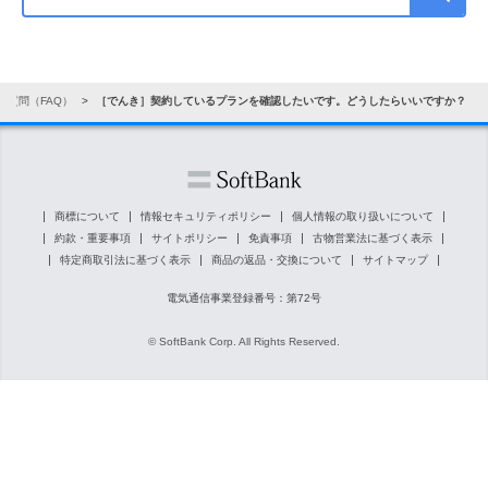
ご質問（FAQ）
［でんき］契約しているプランを確認したいです。どうしたらいいですか？
商標について
情報セキュリティポリシー
個人情報の取り扱いについて
約款・重要事項
サイトポリシー
免責事項
古物営業法に基づく表示
特定商取引法に基づく表示
商品の返品・交換について
サイトマップ
電気通信事業登録番号：第72号
© SoftBank Corp. All Rights Reserved.