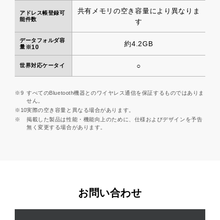
共有メモリの空き容量により異なりま
アドレス帳登録可
能件数
す
データフォルダ容
約4.2GB
量
※10
○
世界対応ケータイ
※9
すべてのBluetooth機器とのワイヤレス通信を保証するものではありま
せん。
※10
実際の空き容量と異なる場合があります。
※
掲載した製品は性能・機能向上のために、仕様およびデザインを予告
無く変更する場合があります。
お問い合わせ