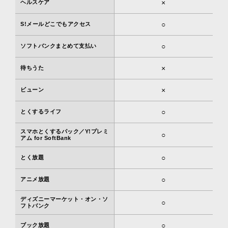
×
ヘルスケア
○
S!メールどこでもアクセス
○
ソフトバンクまとめて支払い
×
待ちうた
×
ビューン
○
とくするライフ
スマホとくするパック／Y!プレミ
○
アム for SoftBank
○
とく放題
○
アニメ放題
ディズニーマーケット・オン・ソ
○
フトバンク
○
ブック放題