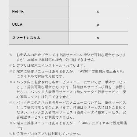
○
Netflix
×
UULA
×
スマートカスタム
※
お申込みの料金プランでは上記サービスの申込が可能な場合がありま
すが、本端末で非対応の場合ご利用はできません。
※1
アプリは端末にインストールされています。
※2
端末に操作メニューはありませんが、「#330＊交換機用暗証番号#」
にダイヤルで解除で可能です。
※3
パック内に包含される各サービスメニューについては、単体サービス
として提供可能な場合があります。詳細は各サービス項目をご参照く
ださい。パック加入者専用サービス（紛失ケータイ捜索サービス、安
心遠隔ロック）は利用できません。
※4
パック内に包含される各サービスメニューについては、単体サービス
として提供可能な場合があります。詳細は各サービス項目をご参照く
ださい。パック加入者専用サービス（紛失ケータイ捜索サービス、安
否確認サービス）は利用できません。
※5
端末に操作メニューはありませんが、「1406」にダイヤルで設定可能
です。
※6
位置ナビLinkアプリは対応していません。