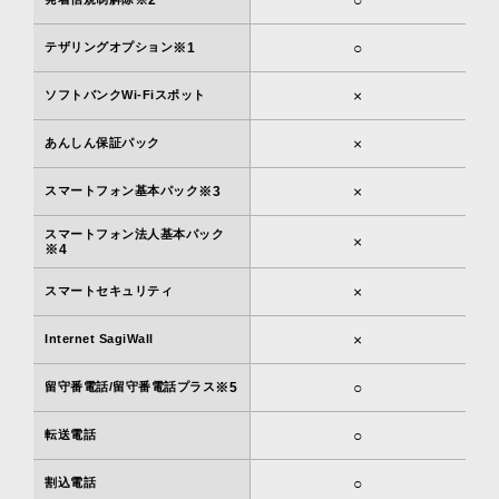
※2
○
テザリングオプション
※1
×
ソフトバンクWi-Fiスポット
×
あんしん保証パック
×
スマートフォン基本パック
※3
スマートフォン法人基本パック
×
※4
×
スマートセキュリティ
×
Internet SagiWall
○
留守番電話/留守番電話プラス
※5
○
転送電話
○
割込電話