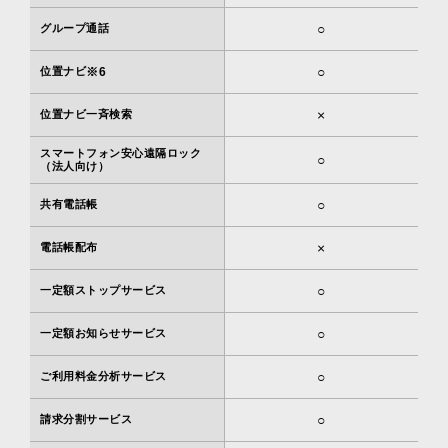
○
グループ通話
○
位置ナビ
※6
×
位置ナビ一斉検索
スマートフォン安心遠隔ロック
○
（法人向け）
○
共有電話帳
×
電話帳配布
○
一定額ストップサービス
○
一定額お知らせサービス
○
ご利用料金分析サービス
○
請求分割サービス