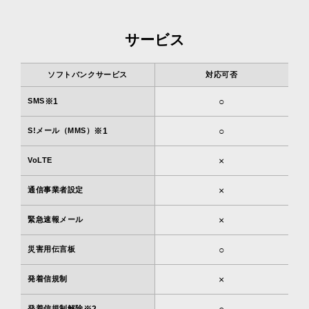
サービス
ソフトバンクサービス
対応可否
○
SMS
※1
○
S!メール（MMS）
※1
×
VoLTE
×
通信事業者設定
×
緊急速報メール
○
災害用伝言板
×
発着信規制
○
発着信規制解除