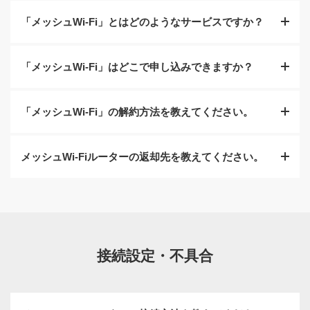
「メッシュWi-Fi」とはどのようなサービスですか？
「メッシュWi-Fi」はどこで申し込みできますか？
「メッシュWi-Fi」とはメッシュWi-Fiルーターを複数のア
クセスポイントとして宅内に設置することで、より広範
囲にWi-Fi環境を提供するサービスです。
「メッシュWi-Fi」の解約方法を教えてください。
My SoftBank
またはチャットサポートでお手続きがで
きます。
メッシュWi-Fiルーターの返却先を教えてください。
My SoftBank
またはチャットサポートでお手続きがで
チャットサポート
きます。
〒272-0001 千葉県市川市二俣678-55 ESR市川ディストリ
受付時間: 10:00～19:00
チャットサポート
ビューションセンター3階 北棟N8 ソフトバンク返品セン
ターです。
接続設定・不具合
受付時間: 10:00～19:00
運送会社:
特に指定はありません。最寄りの宅配業者からご返却
My SoftBankでのオプション解除方法
をお願いします。