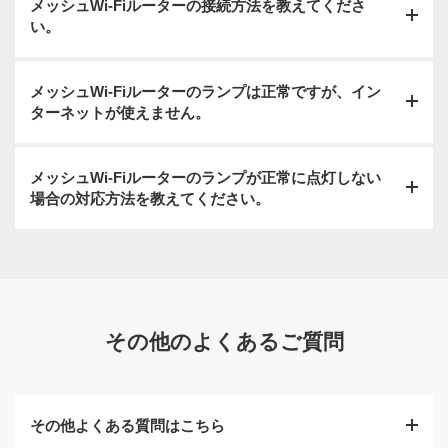
メッシュWi-Fiルーターの接続方法を教えてくださ
い。
梱包:
ダンボールなどをご用意して、「品名」の欄に「精密
機器」とご記入ください。
メッシュWi-Fiルーターのランプは正常ですが、イン
光BBユニットやAirターミナルとメッシュWi-Fiルーター1
送料:
ターネットが使えません。
台目を同梱のLANケーブルをご利用して有線で接続して
送料はお客さまご負担です。ご了承ください。
ください。続いて1台目とペアリングを行うため、1台目
と1m以内のところでメッシュWi-Fiルーター2台目も電源
メッシュWi-Fiルーターのランプが正常に点灯しない
をONにし正面のランプが緑点灯になるまでお待ちくださ
詳しくはこちら
をご確認ください。
場合の対応方法を教えてください。
い。
詳しくはこちら
をご確認ください。
その他のよくあるご質問
その他よくある質問はこちら