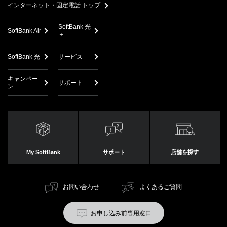
インターネット・固定電話 トップ
My SoftBankへのログイン方法について詳しくはこちら
をご確
「メッシュWi-Fi」が利用できるサービスは何ですか？
認ください。
SoftBank 光
SoftBank Air
＋
メッシュWi-Fiルーターで利用できるWi-Fiの規格を教
えてください。
SoftBank 光
サービス
メッシュWi-Fiルーター以外のWi-Fi（SSID）につなが
キャンペー
ってしまいます。つながらないようにする設定はあり
サポート
ン
ますか？
My SoftBank
サポート
店舗を探す
お問い合わせ
よくあるご質問
お申し込み前専用窓口