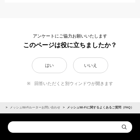
メッシュWi-Fiルーターの初期化方法を教えてくださ
い。
メッシュWi-Fiルーターを市販のWi-Fiルーターと接続
アンケートにご協力お願いいたします
する方法を教えてください。
このページは役に立ちましたか？
「メッシュWi-Fi」は初期契約解除できますか？
はい
いいえ
メッシュWi-FiルーターのSSID／パスワードを変更す
ることはできますか？
回答いただくと別ウィンドウが開きます
メッシュWi-Fiルーターが故障した場合の対応方法を教
えてください。
定
メッシュWi-Fiルーターお問い合わせ
メッシュWi-Fiに関するよくあるご質問（FAQ）
「メッシュWi-Fi」の課金開始日はいつからですか？
1.My SoftBankへログイン
Conduct
「メッシュWi-Fi」の配送状況を確認する方法はありま
Submit
a
※
認証ID（S-ID）／パスワードのほか、生体情報や携帯電話の回
すか？
search
線情報でもログインいただけます。