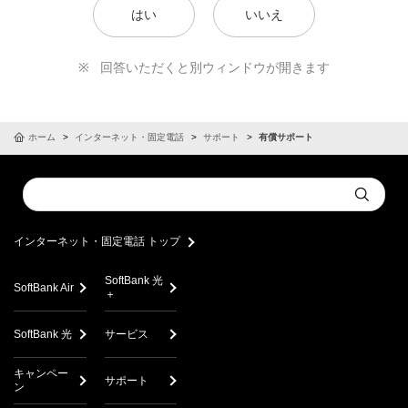
はい
いいえ
回答いただくと別ウィンドウが開きます
ホーム
インターネット・固定電話
サポート
有償サポート
Conduct
Submit
a
search
インターネット・固定電話 トップ
SoftBank 光
SoftBank Air
＋
SoftBank 光
サービス
キャンペー
サポート
ン