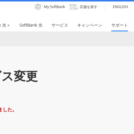
My SoftBank
店舗を探す
ENGLISH
nk 光＋
SoftBank 光
サービス
キャンペーン
サポート
ビス変更
しました。