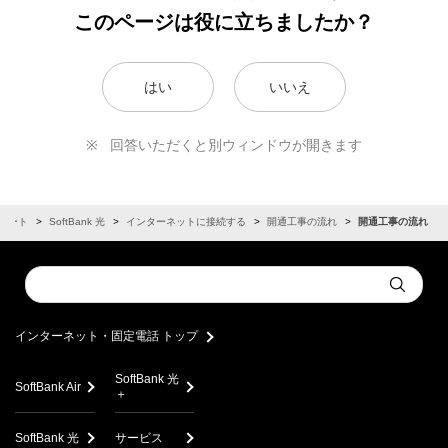
このページは役に立ちましたか？
はい
いいえ
回答いただくと別ウィンドウが開きます
ポート
SoftBank 光
インターネットに接続する
開通工事の流れ
開通工事の流れ
Conduct
Submit
a
search
インターネット・固定電話 トップ
SoftBank 光
SoftBank Air
＋
SoftBank 光
サービス