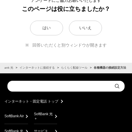
アンケートにご協力お願いいたします
このページは役に立ちましたか？
はい
いいえ
回答いただくと別ウィンドウが開きます
oftBank 光
インターネットに接続する
らくらく配線ツール
各種機器の接続設定方法
Conduct
Submit
a
search
インターネット・固定電話 トップ
SoftBank 光
SoftBank Air
＋
SoftBank 光
サービス