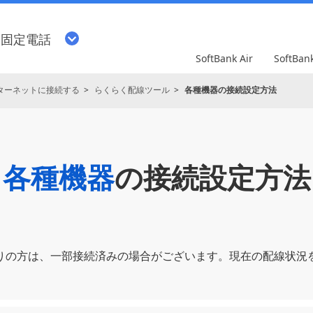
・固定電話
SoftBank Air
SoftBa
ターネットに接続する
らくらく配線ツール
各種機器の接続設定方法
各種機器
の接続設定方法
りの⽅は、⼀部接続済みの場合がございます。現在の配線状況