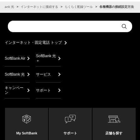
oftBank 光
インターネットに接続する
らくらく配線ツール
各種機器の接続設定方法
Conduct
Submit
a
search
インターネット・固定電話 トップ
SoftBank 光
SoftBank Air
＋
SoftBank 光
サービス
キャンペー
サポート
ン
My SoftBank
サポート
店舗を探す