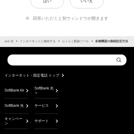
はい
いいえ
回答いただくと別ウィンドウが開きます
oftBank 光
インターネットに接続する
らくらく配線ツール
各種機器の接続設定方法
Conduct
Submit
a
search
インターネット・固定電話 トップ
SoftBank 光
SoftBank Air
＋
SoftBank 光
サービス
キャンペー
サポート
ン