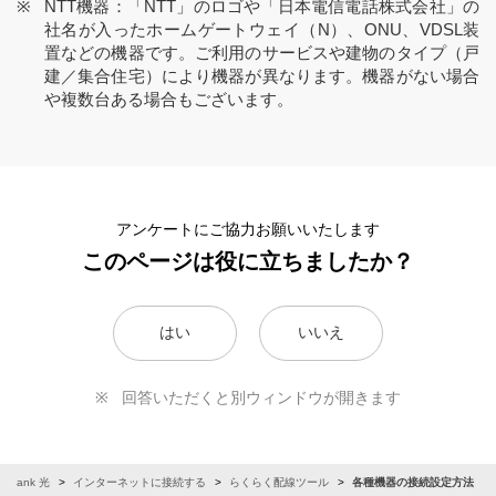
NTT機器：「NTT」のロゴや「日本電信電話株式会社」の
社名が入ったホームゲートウェイ（N）、ONU、VDSL装
置などの機器です。ご利用のサービスや建物のタイプ（戸
建／集合住宅）により機器が異なります。機器がない場合
や複数台ある場合もございます。
アンケートにご協力お願いいたします
このページは役に立ちましたか？
はい
いいえ
回答いただくと別ウィンドウが開きます
oftBank 光
インターネットに接続する
らくらく配線ツール
各種機器の接続設定方法