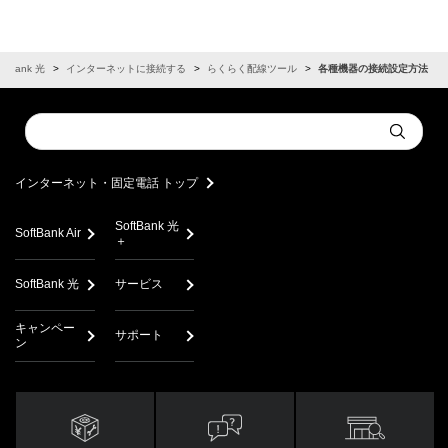
oftBank 光
インターネットに接続する
らくらく配線ツール
各種機器の接続設定方法
Conduct
Submit
a
search
インターネット・固定電話 トップ
SoftBank 光
SoftBank Air
＋
SoftBank 光
サービス
キャンペー
サポート
ン