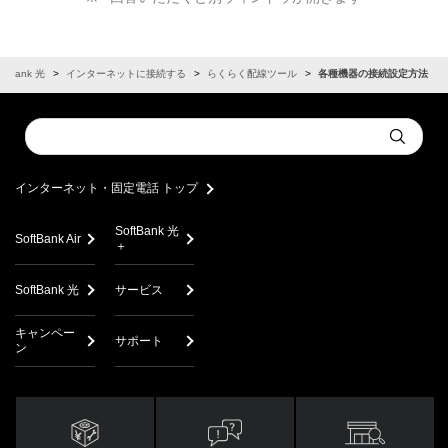
oftBank 光
インターネットに接続する
らくらく配線ツール
各種機器の接続設定方法
Conduct
Submit
a
search
インターネット・固定電話 トップ
SoftBank 光
SoftBank Air
＋
SoftBank 光
サービス
キャンペー
サポート
ン