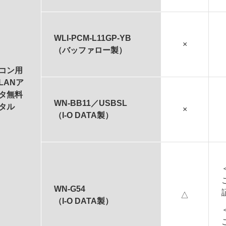
WLI-PCM-L11GP-YB
×
（バッファロー製）
コン用
LANア
タ無料
WN-BB11／USBSL
タル
×
（I-O DATA製）
WN-G54
△
（I-O DATA製）