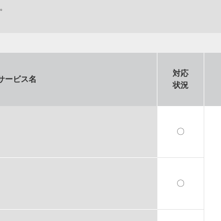
。
対応
サービス名
状況
〇
〇