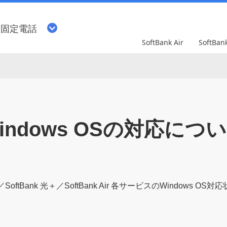
・固定電話
SoftBank Air
SoftBa
indows OSの対応につ
k 光／SoftBank 光＋／SoftBank Air 各サービスのWindow