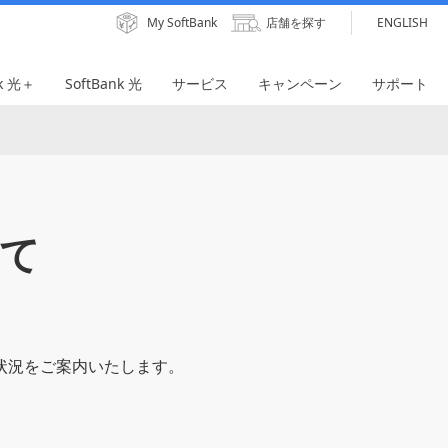
My SoftBank
店舗を探す
ENGLISH
nk 光＋
SoftBank 光
サービス
キャンペーン
サポート
いて
s OS対応状況をご案内いたします。