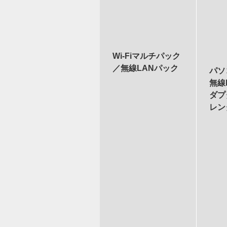
Wi-Fiマルチパック
／無線LANパック
パソ
無線
ダプ
レン