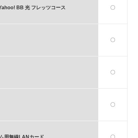
／Yahoo! BB 光 フレッツコース
〇
〇
〇
〇
ム用無線LANカード
〇