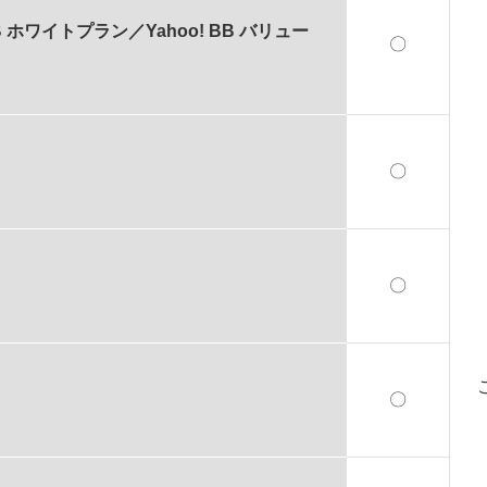
! BB ホワイトプラン／Yahoo! BB バリュー
〇
〇
〇
〇