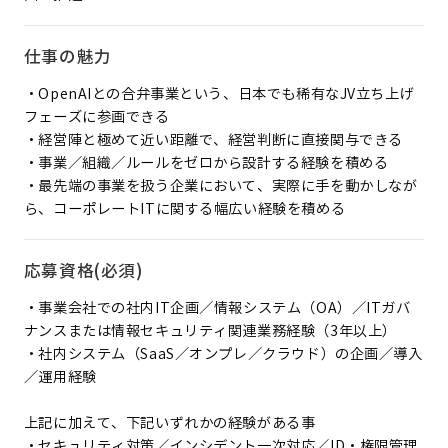
仕事の魅力
・OpenAIとの合弁事業という、日本でも稀有なJV立ち上げ
フェーズに参画できる
・経営陣と極めて近い距離で、経営判断に直接関与できる
・事業／組織／ルールをゼロから設計する経験を積める
・最先端の事業を扱う企業において、実際に手を動かしなが
ら、コーポレートITに関する幅広い経験を積める
応募資格(必須)
・事業会社での社内IT企画／情報システム（OA）／ITガバ
ナンスまたは情報セキュリティ関連業務経験（3年以上）
・社内システム（SaaS／オンプレ／クラウド）の企画／導入
／運用経験
上記に加えて、下記いずれかの経験がある事
・セキュリティ対策／インシデント一次対応／ID・権限管理