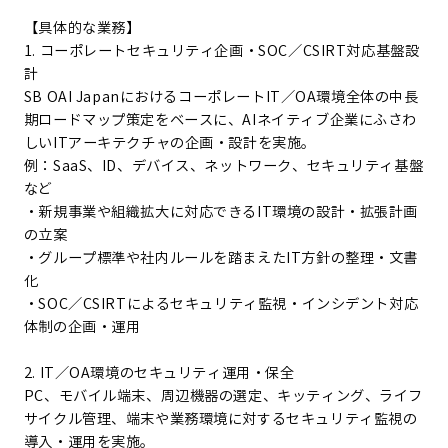
【具体的な業務】
1. コーポレートセキュリティ企画・SOC／CSIRT対応基盤設
計
SB OAI JapanにおけるコーポレートIT／OA環境全体の中長
期ロードマップ策定をベースに、AIネイティブ企業にふさわ
しいITアーキテクチャの企画・設計を実施。
例：SaaS、ID、デバイス、ネットワーク、セキュリティ基盤
など
・新規事業や組織拡大に対応できるIT環境の設計・拡張計画
の立案
・グループ標準や社内ルールを踏まえたIT方針の整理・文書
化
・SOC／CSIRTによるセキュリティ監視・インシデント対応
体制の企画・運用
2. IT／OA環境のセキュリティ運用・保全
PC、モバイル端末、周辺機器の選定、キッティング、ライフ
サイクル管理、端末や業務環境に対するセキュリティ監視の
導入・運用を実施。