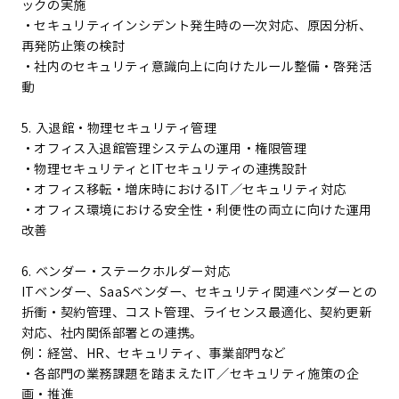
ックの実施
・セキュリティインシデント発生時の一次対応、原因分析、
再発防止策の検討
・社内のセキュリティ意識向上に向けたルール整備・啓発活
動
5. 入退館・物理セキュリティ管理
・オフィス入退館管理システムの運用・権限管理
・物理セキュリティとITセキュリティの連携設計
・オフィス移転・増床時におけるIT／セキュリティ対応
・オフィス環境における安全性・利便性の両立に向けた運用
改善
6. ベンダー・ステークホルダー対応
ITベンダー、SaaSベンダー、セキュリティ関連ベンダーとの
折衝・契約管理、コスト管理、ライセンス最適化、契約更新
対応、社内関係部署との連携。
例：経営、HR、セキュリティ、事業部門など
・各部門の業務課題を踏まえたIT／セキュリティ施策の企
画・推進