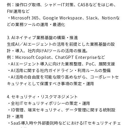
例：操作ログ取得、シャドーIT対策、CASBなどをはじめ、
FW運用など
・Microsoft 365、Google Workspace、Slack、Notionな
どの業務ツールの運用・最適化
3. AIネイティブ業務基盤の構築・推進
生成AI／AIエージェントの活用を前提とした業務基盤の設
計・導入、社内向けAIツールの活用の推進。
例：Microsoft Copilot、ChatGPT Enterpriseなど
・AIエージェント導入に向けた業務整理、PoC、展開支援
・AI活用に関する社内ガイドライン・利用ルールの整備
・AI活用の自由度を可能な限り高めながら、コーポレートセ
キュリティとして保護すべき事項の策定・運用
4. セキュリティ・リスクマネジメント
・全社ITセキュリティポリシーの策定・運用
・ID管理、端末セキュリティ、データ管理に関する統制設
計・運用
・SaaS導入時や外部委託時などにおけるITセキュリティチェ