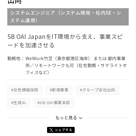
出向
システムエンジニア（システム開発・社内SE・シ
ステム運用）
SB OAI JapanをIT環境から支え、事業スピ
ードを加速させる
勤務地：
WeWork竹芝（東京都港区海岸） または 都内事業
所／リモートワークも可（在宅勤務・サテライトオ
フィスなど）
#女性積極採用
#新規事業
#グループ会社出向
#生成AI
#SB OAI事業本部
#SB OAI Japan合同会社
もっと見る
シェアする