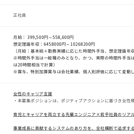
正社員
月給： 399,500円～558,600円
想定理論年収：6458000円～10268200円
（月給：基本給＋勤務実績に応じた時間外手当、想定理論年
※時間外手当は一般職のみとなり、かつ、実際の時間外手当
は20時間相当で計算）
※賞与、特別加算賞与は会社業績、個人別評価に応じて変動
女性のキャリア支援
・本募集ポジションは、ポジティブアクションに基づき女性
育児とキャリアを両立する先輩エンジニア×若手社員のリア
事業成長に貢献するシステムのあり方を、全社横断で追求す