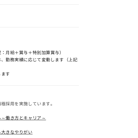
収：月給＋賞与＋特別加算賞与）
は、勤務実績に応じて変動します（上記
します
積極採用を実施しています。
ル～働き方とキャリア～
る大きなやりがい